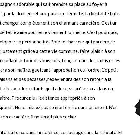
mpagnon adorable qui sait prendre sa place au foyer à
nt, par la douceur et une patiente fermeté. La brutalité bute
ut changer complètement son charmant caractère. C’est un
 de l’être aimé pour être vraiment lui même. C’est pourquoi,
velopper sa personnalité. Pour le chasseur qui gardera ce
et justement grâce à cette vie commune, faire plaisir à son
rouillant autour des buissons, fonçant dans les taillis et les
era son maître, guettant l’approbation ou l’ordre. Ce petit
 faisans et des bécasses, redeviendra dès son retour à la
 balle avec les enfants qu’il adore, se prélassera dans un
aître. Procurez lui l’existence appropriée à son
portif. Ne le laissez pas se morfondre dans un chenil. N’en
son caractère, il ne serait plus cocker.
té, La force sans l’insolence, Le courage sans la férocité, Et