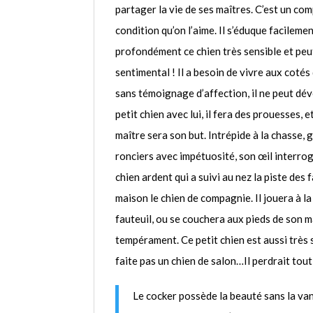
partager la vie de ses maîtres. C’est un co
condition qu’on l’aime. Il s’éduque facileme
profondément ce chien très sensible et pe
sentimental ! Il a besoin de vivre aux cotés
sans témoignage d’affection, il ne peut dé
petit chien avec lui, il fera des prouesses, 
maître sera son but. Intrépide à la chasse, g
ronciers avec impétuosité, son œil interrog
chien ardent qui a suivi au nez la piste des
maison le chien de compagnie. Il jouera à la
fauteuil, ou se couchera aux pieds de son m
tempérament. Ce petit chien est aussi très s
faite pas un chien de salon…Il perdrait tout 
Le cocker possède la beauté sans la vani